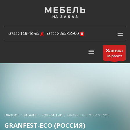
×
ЗАКАЗ ОБРАТНОГО ЗВОНКА
"
"обозначает обязательные поля
*
118-46-65
865-16-00
+37529
+37529
Ваше Имя:
Заявка
на расчет
Телефон:
Желаемое время звонка:
ГЛАВНАЯ
КАТАЛОГ
СМЕСИТЕЛИ
GRANFEST-ECO (РОССИЯ)
GRANFEST-ECO (РОССИЯ)