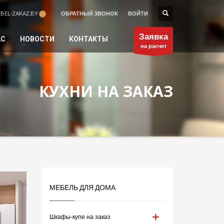
BEL-ZAKAZ.BY
ОБРАТНЫЙ ЗВОНОК
ВОЙТИ
×
Заявка
АС
НОВОСТИ
КОНТАКТЫ
на расчет
Желаемое время звонка:
КУХНИ НА ЗАКАЗ
МЕБЕЛЬ ДЛЯ ДОМА
Шкафы-купе на заказ