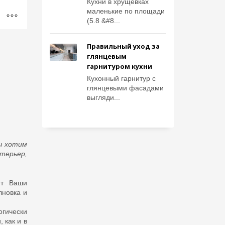
Кухни в хрущевках
маленькие по площади
(5.8 &#8...
Правильный уход за
глянцевым
гарнитуром кухни
Кухонный гарнитур с
глянцевыми фасадами
выгляди...
ы хотим
терьер,
ют Ваши
лновка и
огически
 как и в