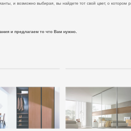
нты, и возможно выбирая, вы найдете тот свой цвет, о котором 
ния и предлагаем то что Вам нужно.
м встроенный шкаф-купе
Наполнение шкаф-купе
 пользуются большим спросом у всех, без
Сегодня шкаф-купе – это фактически необ
 в квартирах, домах...
Он удобен и многофункциональны...
+
Подробнее +