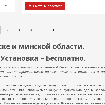
Быстрый просмотр
2
3
4
ске и минской области.
 Установка – Бесплатно.
их посиделок, место для задушевной бесед, в такие моменты м
т нам подарить только родные, близкие и друзья, но и ин
оминающимися.
не только следуют модным тенденциям, но так же учитыва
мание техника используемая на кухне, будь то Блендер, микрово
ожете рассчитывать на то, что такая кухня полностью эксклюзивна.
 отвечают требованиям которые были проверенны временем Экол
т Вам через многие годы видеть свою Кухню в таком же состоянии,