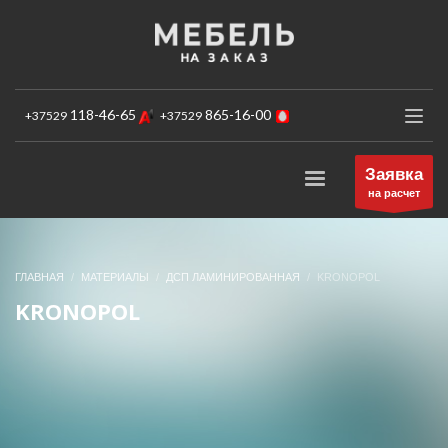
×
ЗАКАЗ ОБРАТНОГО ЗВОНКА
"
"обозначает обязательные поля
*
118-46-65
865-16-00
+37529
+37529
Ваше Имя:
Заявка
на расчет
Телефон:
ГЛАВНАЯ
МАТЕРИАЛЫ
ДСП ЛАМИНИРОВАННАЯ
KRONOPOL
Желаемое время звонка:
KRONOPOL