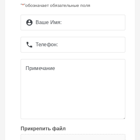
"
"обозначает обязательные поля
*
account_circle
Ваше Имя:
phone
Телефон:
Примечание
Примечание
Прикрепить файл