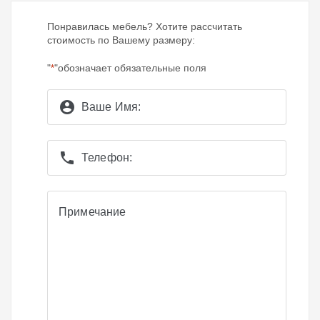
Понравилась мебель? Хотите рассчитать
стоимость по Вашему размеру:
"
"обозначает обязательные поля
*
account_circle
Ваше Имя:
phone
Телефон:
Примечание
Примечание