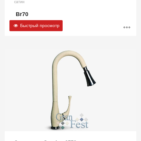
сатин
Br
70
Быстрый просмотр