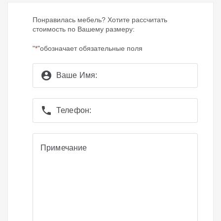
Понравилась мебель? Хотите рассчитать
стоимость по Вашему размеру:
"
"обозначает обязательные поля
*
account_circle
Ваше Имя:
phone
Телефон:
Примечание
Примечание