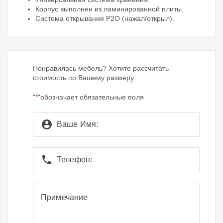
Корпус выполнен из ламинированной плиты.
Система открывания P2O (нажал/открыл).
Понравилась мебель? Хотите рассчитать
стоимость по Вашему размеру:
"
"обозначает обязательные поля
*
account_circle
Ваше Имя:
phone
Телефон:
Примечание
Примечание